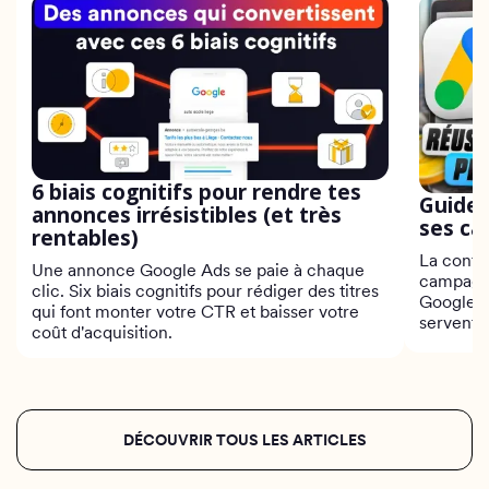
6 biais cognitifs pour rendre tes
Guide 
annonces irrésistibles (et très
ses c
rentables)
La confi
Une annonce Google Ads se paie à chaque
campagn
clic. Six biais cognitifs pour rédiger des titres
Google A
qui font monter votre CTR et baisser votre
servent v
coût d'acquisition.
Google.
DÉCOUVRIR TOUS LES ARTICLES