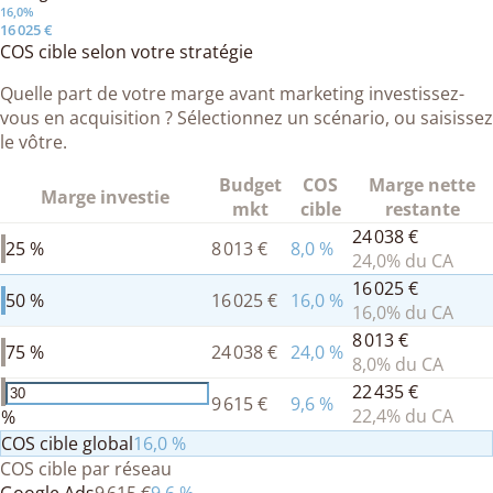
16,0%
16 025 €
COS cible selon votre stratégie
Quelle part de votre marge avant marketing investissez-
vous en acquisition ? Sélectionnez un scénario, ou saisissez
le vôtre.
Budget
COS
Marge nette
Marge investie
mkt
cible
restante
24 038 €
25 %
8 013 €
8,0
%
24,0
% du CA
16 025 €
50 %
16 025 €
16,0
%
16,0
% du CA
8 013 €
75 %
24 038 €
24,0
%
8,0
% du CA
22 435 €
9 615 €
9,6
%
22,4
% du CA
%
COS cible global
16,0
%
COS cible par réseau
Google Ads
9 615 €
9,6
%