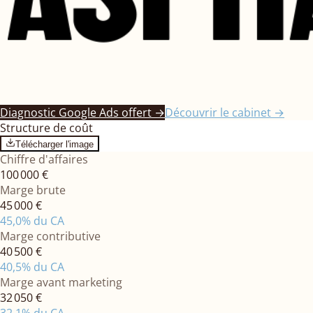
Diagnostic Google Ads offert
→
Découvrir le cabinet
→
Structure de coût
Télécharger l'image
Chiffre d'affaires
100 000 €
Marge brute
45 000 €
45,0
% du CA
Marge contributive
40 500 €
40,5
% du CA
Marge avant marketing
32 050 €
32,1
% du CA