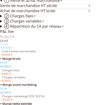
① Vente et achat marchandise
Vente de marchandise HT
€
Achat de marchandise HT
€
② Charges fixes
③ Charges variables
④ Répartition du CA par réseau
P&L live
% du CA
CA HT
100,0%
100 000 €
Coût d'achat marchandise
−
55 000 €
= Marge brute
45,0%
45 000 €
Charges fixes
−
8 450 €
Charges variables
−
4 500 €
= Marge avant marketing
32,1%
32 050 €
Charges marketing (COS 16,0 %)
−
16 025 €
= Marge nette estimée