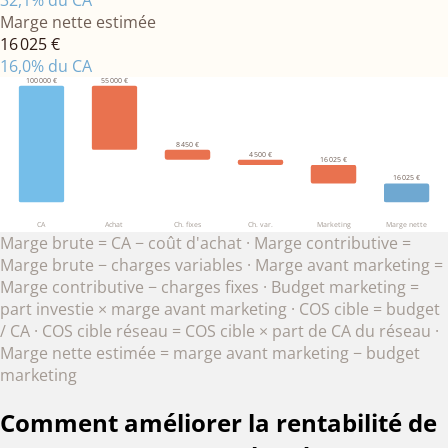
Marge nette estimée
16 025 €
16,0
% du CA
100 000 €
55 000 €
8 450 €
4 500 €
16 025 €
16 025 €
CA
Achat
Ch. fixes
Ch. var.
Marketing
Marge nette
Marge brute = CA − coût d'achat · Marge contributive =
Marge brute − charges variables · Marge avant marketing =
Marge contributive − charges fixes · Budget marketing =
part investie × marge avant marketing · COS cible = budget
/ CA · COS cible réseau = COS cible × part de CA du réseau ·
Marge nette estimée = marge avant marketing − budget
marketing
Comment améliorer la rentabilité de