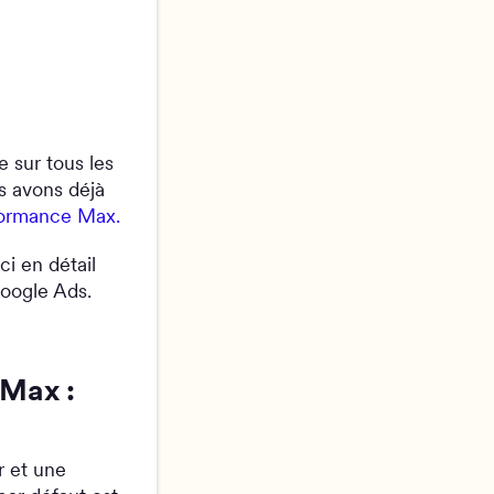
 sur tous les
 avons déjà
formance Max.
i en détail
oogle Ads.
Max :
 et une