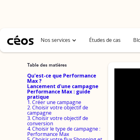
Guide Ultime : Cr
Nos services
Études de cas
Bl
Table des matières
Qu'est-ce que Performance
Max ?
Lancement d'une campagne
Performance Max : guide
pratique
1. Créer une campagne
2. Choisir votre objectif de
campagne
3. Choisir votre objectif de
conversion
4. Choisir le type de campagne :
Performance Max
5. Choisir votre flux Shopping et