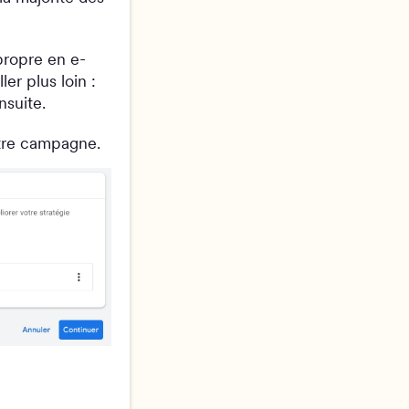
 propre en e-
er plus loin :
nsuite.
otre campagne.